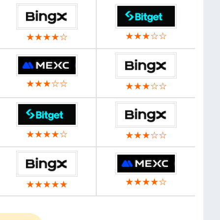
★★★☆☆
★★★★☆
★★★☆☆
★★★☆☆
★★★★☆
★★★☆☆
★★★★☆
★★★★★