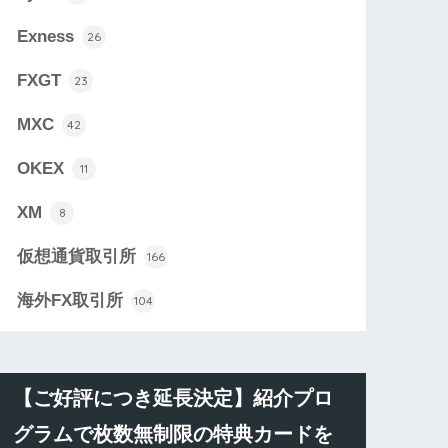
Exness
26
FXGT
23
MXC
42
OKEX
11
XM
8
仮想通貨取引所
166
海外FX取引所
104
【ご好評につき延長決定】紹介プロ
グラムで枚数無制限の特典カードを