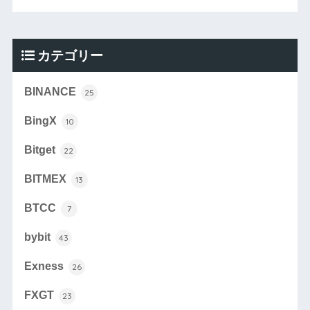
カテゴリー
BINANCE
25
BingX
10
Bitget
22
BITMEX
13
BTCC
7
bybit
43
Exness
26
FXGT
23