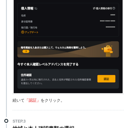
続いて
「認証」
をクリック。
STEP.3