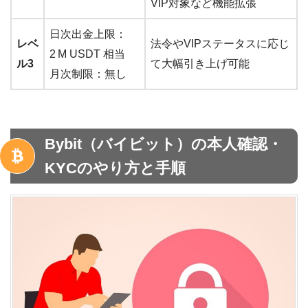
VIP対象など機能拡張
日次出金上限：
レベ
法令やVIPステータスに応じ
2 M USDT 相当
ル3
て大幅引き上げ可能
月次制限：無し
Bybit（バイビット）の本人確認・
KYCのやり方と手順