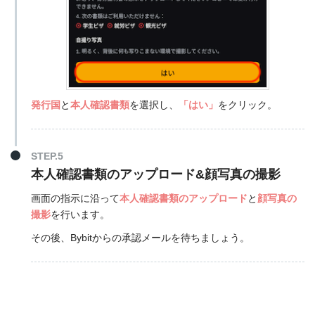
発行国
と
本人確認書類
を選択し、
「はい
」
をクリック。
STEP.5
本人確認書類のアップロード&顔写真の撮影
画面の指示に沿って
本人確認書類のアップロード
と
顔写真の
撮影
を行います。
その後、Bybitからの承認メールを待ちましょう。