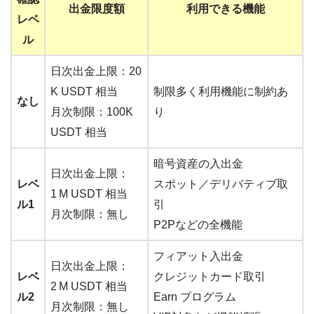
出金限度額
利用できる機能
レベ
ル
日次出金上限：20
K USDT 相当
制限多く利用機能に制約あ
なし
月次制限：100K
り
USDT 相当
暗号資産の入出金
日次出金上限：
レベ
スポット／デリバティブ取
1 M USDT 相当
ル1
引
月次制限：無し
P2Pなどの全機能
フィアット入出金
日次出金上限：
レベ
クレジットカード取引
2 M USDT 相当
ル2
Earn プログラム
月次制限：無し