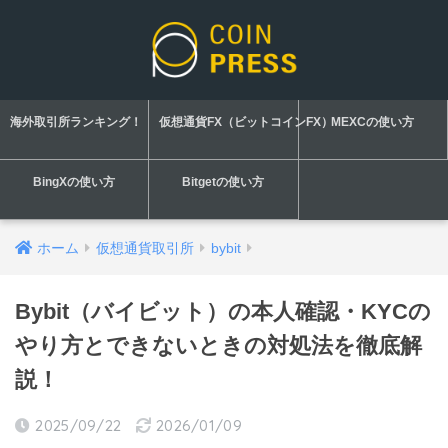
海外取引所ランキング！
仮想通貨FX（ビットコインFX）
MEXCの使い方
BingXの使い方
Bitgetの使い方
ホーム
仮想通貨取引所
bybit
Bybit（バイビット）の本人確認・KYCの
やり方とできないときの対処法を徹底解
説！
2025/09/22
2026/01/09