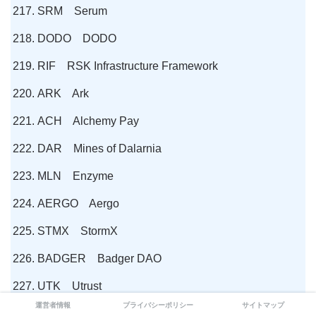
SRM Serum
DODO DODO
RIF RSK Infrastructure Framework
ARK Ark
ACH Alchemy Pay
DAR Mines of Dalarnia
MLN Enzyme
AERGO Aergo
STMX StormX
BADGER Badger DAO
UTK Utrust
運営者情報
プライバシーポリシー
サイトマップ
CTXC Cortex