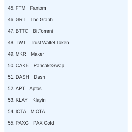
FTM Fantom
GRT The Graph
BTTC BitTorrent
TWT Trust Wallet Token
MKR Maker
CAKE PancakeSwap
DASH Dash
APT Aptos
KLAY Klaytn
IOTA MIOTA
PAXG PAX Gold