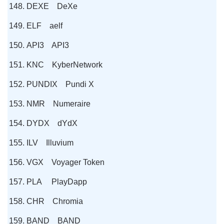
DEXE DeXe
ELF aelf
API3 API3
KNC KyberNetwork
PUNDIX Pundi X
NMR Numeraire
DYDX dYdX
ILV Illuvium
VGX Voyager Token
PLA PlayDapp
CHR Chromia
BAND BAND