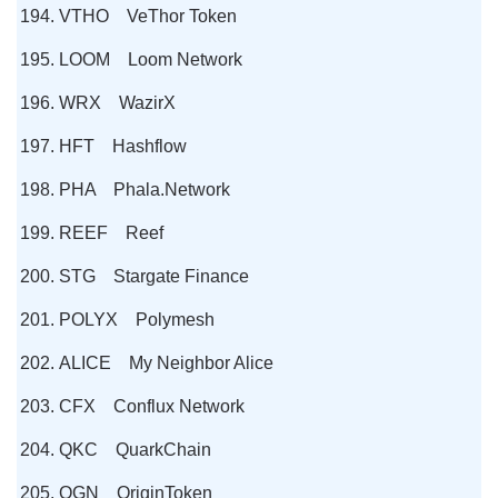
VTHO VeThor Token
LOOM Loom Network
WRX WazirX
HFT Hashflow
PHA Phala.Network
REEF Reef
STG Stargate Finance
POLYX Polymesh
ALICE My Neighbor Alice
CFX Conflux Network
QKC QuarkChain
OGN OriginToken