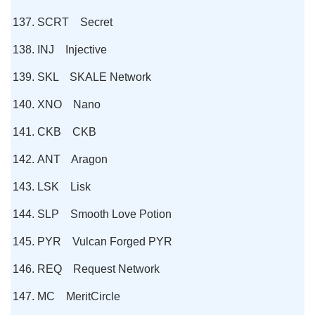
SCRT Secret
INJ Injective
SKL SKALE Network
XNO Nano
CKB CKB
ANT Aragon
LSK Lisk
SLP Smooth Love Potion
PYR Vulcan Forged PYR
REQ Request Network
MC MeritCircle