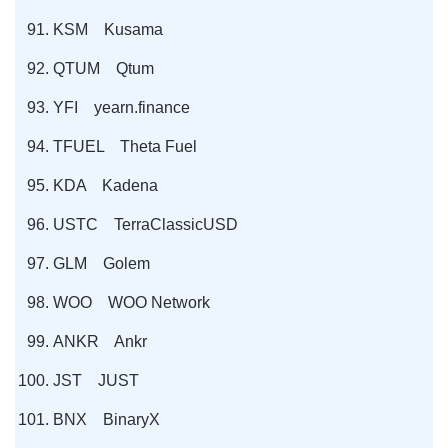
KSM Kusama
QTUM Qtum
YFI yearn.finance
TFUEL Theta Fuel
KDA Kadena
USTC TerraClassicUSD
GLM Golem
WOO WOO Network
ANKR Ankr
JST JUST
BNX BinaryX