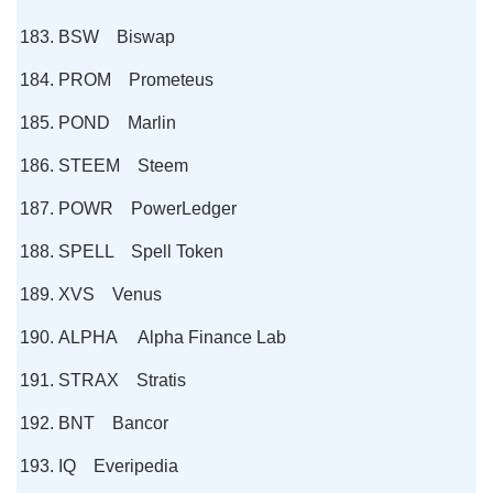
BSW Biswap
PROM Prometeus
POND Marlin
STEEM Steem
POWR PowerLedger
SPELL Spell Token
XVS Venus
ALPHA Alpha Finance Lab
STRAX Stratis
BNT Bancor
IQ Everipedia