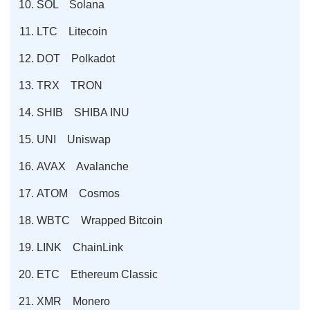
SOL Solana
LTC Litecoin
DOT Polkadot
TRX TRON
SHIB SHIBA INU
UNI Uniswap
AVAX Avalanche
ATOM Cosmos
WBTC Wrapped Bitcoin
LINK ChainLink
ETC Ethereum Classic
XMR Monero