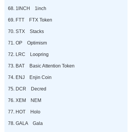
1INCH 1inch
FTT FTX Token
STX Stacks
OP Optimism
LRC Loopring
BAT Basic Attention Token
ENJ Enjin Coin
DCR Decred
XEM NEM
HOT Holo
GALA Gala