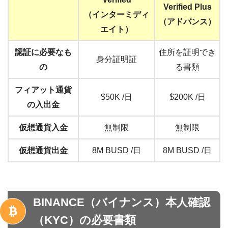
Verified Plus
（インターミディ
（アドバンス）
エイト）
認証に必要なも
住所を証明でき
身分証明証
の
る書類
フィアット通貨
$50K /日
$200K /日
の入出金
仮想通貨入金
無制限
無制限
仮想通貨出金
8M BUSD /日
8M BUSD /日
BINANCE（バイナンス）本人確認
（KYC）の必要書類