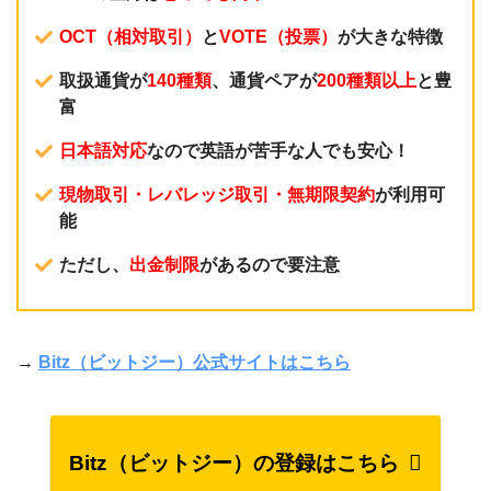
OCT（相対取引）
と
VOTE（投票）
が大きな特徴
取扱通貨が
140種類
、通貨ペアが
200種類以上
と豊
富
日本語対応
なので英語が苦手な人でも安心！
現物取引・レバレッジ取引・無期限契約
が利用可
能
ただし、
出金制限
があるので要注意
→
Bitz（ビットジー）公式サイトはこちら
Bitz（ビットジー）の登録はこちら