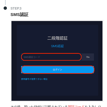
STEP.3
SMS認証
その後、届いたSMSに記載されている
認証コード
を入力しロ