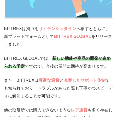
BITTREXは拠点を
リヒテンシュタイン
へ移すとともに、
新プラットフォームとして
BITTREX GLOBAL
をリリース
しました。
BITTREX GLOBALでは、
新しい機能や商品の開発が進め
られる予定
ですので、今後の展開に期待が高まります。
また、BITTREXは
豊富な通貨
と
充実したサポート体制
で
も知られており、トラブルがあった際も丁寧かつスピーデ
ィに解決することが可能です。
他の取引所では購入できないような
レア通貨
も多く存在し