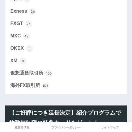
Exness
26
FXGT
23
MXC
42
OKEX
11
XM
8
仮想通貨取引所
166
海外FX取引所
104
【ご好評につき延長決定】紹介プログラムで
枚数無制限の特典カードをゲット！
運営者情報
プライバシーポリシー
サイトマップ