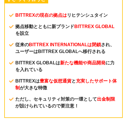
BITTREXの現在の拠点は
リヒテンシュタイン
拠点移動とともに新ブランド
BITTREX GLOBAL
を設立
従来の
BITTREX INTERNATIONALは閉鎖
され、
ユーザーはBITTREX GLOBALへ移行される
BITTREX GLOBALは
新たな機能や商品開発
に力
を入れている
BITTREXは
豊富な仮想通貨
と
充実したサポート体
制
が大きな特徴
ただし、セキュリティ対策の一環として
出金制限
が設けられているので要注意！