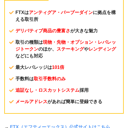
FTXは
アンティグア・バーブーダイン
に拠点を構
える取引所
デリバティブ商品の豊富さ
が大きな魅力
取引の種類は
現物・先物・オプション・レバレッ
ジトークン
のほか、
ステーキング
や
レンディング
などにも対応
最大レバレッジは
101倍
手数料は
取引手数料のみ
追証なし・ロスカットシステム
採用
メールアドレス
があれば簡単に登録できる
→
FTX（エフティーエックス）公式サイトはこちら