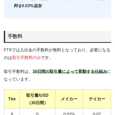
料を0.03%追加
手数料
FTXでは入出金の手数料が無料となっており、必要になる
のは
取引手数料のみ
です。
取引手数料は、
30日間の取引量によって変動する仕組み
に
なっています。
取引量/USD
Tire
メイカー
テイカー
（30日間）
1
0
0.02%
0.07