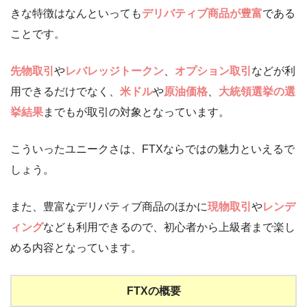
きな特徴はなんといっても
デリバティブ商品が豊富
である
ことです。
先物取引
や
レバレッジトークン
、
オプション取引
などが利
用できるだけでなく、
米ドル
や
原油価格
、
大統領選挙の選
挙結果
までもが取引の対象となっています。
こういったユニークさは、FTXならではの魅力といえるで
しょう。
また、豊富なデリバティブ商品のほかに
現物取引
や
レンデ
ィング
なども利用できるので、初心者から上級者まで楽し
める内容となっています。
FTXの概要