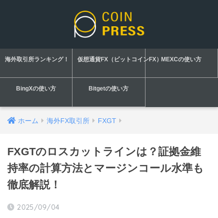
海外取引所ランキング！
仮想通貨FX（ビットコインFX）
MEXCの使い方
BingXの使い方
Bitgetの使い方
ホーム
海外FX取引所
FXGT
FXGTのロスカットラインは？証拠金維
持率の計算方法とマージンコール水準も
徹底解説！
2025/09/04