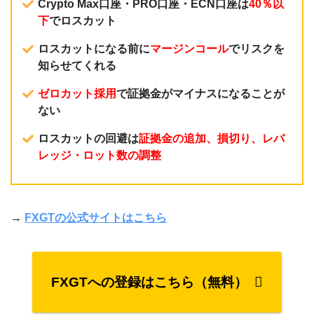
Crypto Max口座・PRO口座・ECN口座は
40％以
下
でロスカット
ロスカットになる前に
マージンコール
でリスクを
知らせてくれる
ゼロカット採用
で証拠金がマイナスになることが
ない
ロスカットの回避は
証拠金の追加、損切り、レバ
レッジ・ロット数の調整
→
FXGTの公式サイトはこちら
FXGTへの登録はこちら（無料）