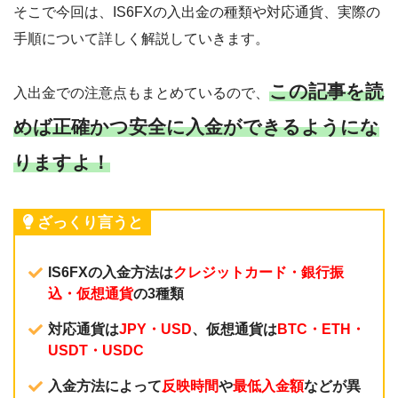
そこで今回は、IS6FXの入出金の種類や対応通貨、実際の
手順について詳しく解説していきます。
この記事を読
入出金での注意点もまとめているので、
めば正確かつ安全に入金ができるようにな
りますよ！
ざっくり言うと
IS6FXの入金方法は
クレジットカード・銀行振
込・仮想通貨
の3種類
対応通貨は
JPY・USD
、仮想通貨は
BTC・ETH・
USDT・USDC
入金方法によって
反映時間
や
最低入金額
などが異