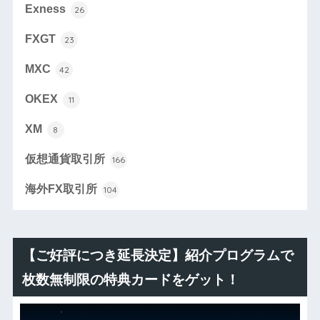
Exness
26
FXGT
23
MXC
42
OKEX
11
XM
8
仮想通貨取引所
166
海外FX取引所
104
【ご好評につき延長決定】紹介プログラムで
枚数無制限の特典カードをゲット！