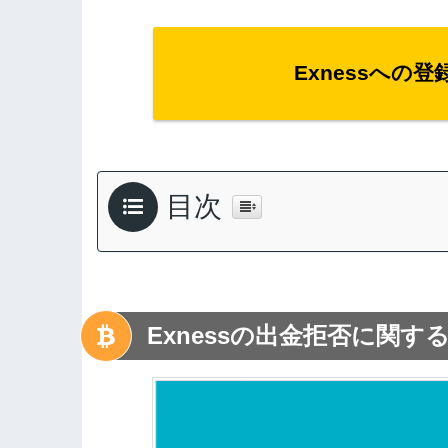
Exnessへの
目次
Exnessの出金拒否に関す