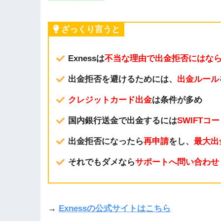
ざっくり言うと
Exnessは
不当な理由で出金拒否にはな
出金拒否を避けるためには、
出金ルール
クレジットカード出金
は条件が多め
国内銀行送金で出金するには
SWIFTコ
出金拒否になったら
再申請
をし、
最大出
それでもダメなら
サポートへ問い合わせ
→
Exnessの公式サイトはこちら