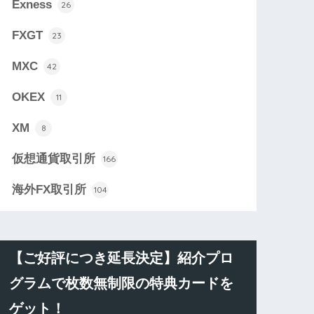
Exness
26
FXGT
23
MXC
42
OKEX
11
XM
8
仮想通貨取引所
166
海外FX取引所
104
【ご好評につき延長決定】紹介プロ
グラムで枚数無制限の特典カードを
ゲット！