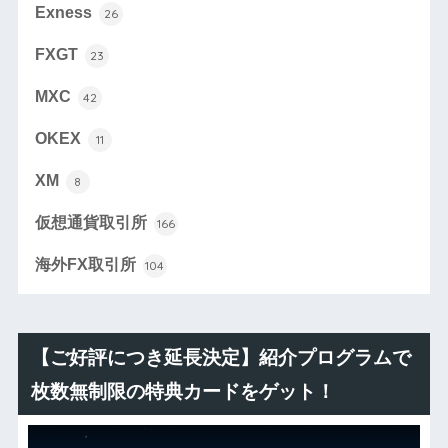
Exness
26
FXGT
23
MXC
42
OKEX
11
XM
8
仮想通貨取引所
166
海外FX取引所
104
【ご好評につき延長決定】紹介プログラムで
枚数無制限の特典カードをゲット！