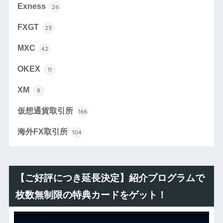
Exness
26
FXGT
23
MXC
42
OKEX
11
XM
8
仮想通貨取引所
166
海外FX取引所
104
【ご好評につき延長決定】紹介プログラムで
枚数無制限の特典カードをゲット！