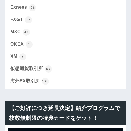
Exness
26
FXGT
23
MXC
42
OKEX
11
XM
8
仮想通貨取引所
166
海外FX取引所
104
【ご好評につき延長決定】紹介プログラムで
枚数無制限の特典カードをゲット！